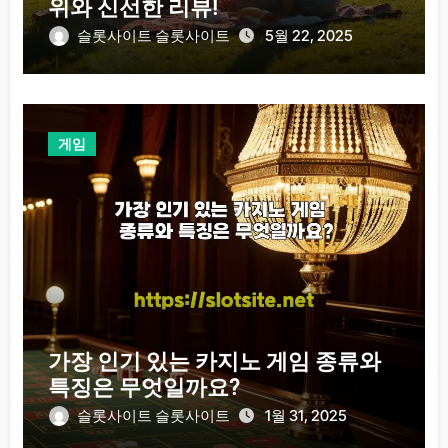
위와 신선한 리뷰!
슬롯사이트 슬롯사이트
5월 22, 2025
게임
가장 인기 있는 카지노 게임 종류와
특징은 무엇일까요?
슬롯사이트 슬롯사이트
1월 31, 2025