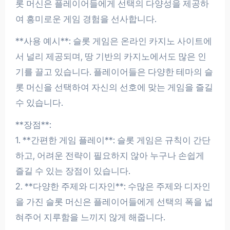
롯 머신은 플레이어들에게 선택의 다양성을 제공하
여 흥미로운 게임 경험을 선사합니다.
**사용 예시**: 슬롯 게임은 온라인 카지노 사이트에
서 널리 제공되며, 땅 기반의 카지노에서도 많은 인
기를 끌고 있습니다. 플레이어들은 다양한 테마의 슬
롯 머신을 선택하여 자신의 선호에 맞는 게임을 즐길
수 있습니다.
**장점**:
1. **간편한 게임 플레이**: 슬롯 게임은 규칙이 간단
하고, 어려운 전략이 필요하지 않아 누구나 손쉽게
즐길 수 있는 장점이 있습니다.
2. **다양한 주제와 디자인**: 수많은 주제와 디자인
을 가진 슬롯 머신은 플레이어들에게 선택의 폭을 넓
혀주어 지루함을 느끼지 않게 해줍니다.