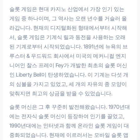
슬롯 게임은 현대 카지노 산업에서 가장 인기 있는
게임 중 하나이며, 그 역사는 오랜 년수를 거슬러 올
라갑니다. 현재의 디지털화된 형태에서부터 시작해
서, 슬롯 게임은 기계식 릴과 동전을 사용하는 오래
된 기계로부터 시작되었습니다. 1891년에 뉴욕의 브
루스터 & 우드워드 회사에서 미국의 메커니컬 엔지
니어인 찰스 프레이 Fey가 개발한 최초의 슬롯 머신
인 Liberty Bell이 탄생하였습니다. 이 기계는 다섯 개
의 심볼을 가지고 있었고, 세 개의 자유의 종 모양이
맞춰지면 최고의 상금을 받을 수 있었습니다.
슬롯 머신은 그 후 꾸준히 발전해왔습니다. 1970년대
에는 전자식 슬롯 머신이 등장하여 인기를 끌었고,
1990년대에는 인터넷과 함께 온라인 슬롯 게임이 대
중화되었습니다. 현재에 이르러서는 모바일 슬롯 앱