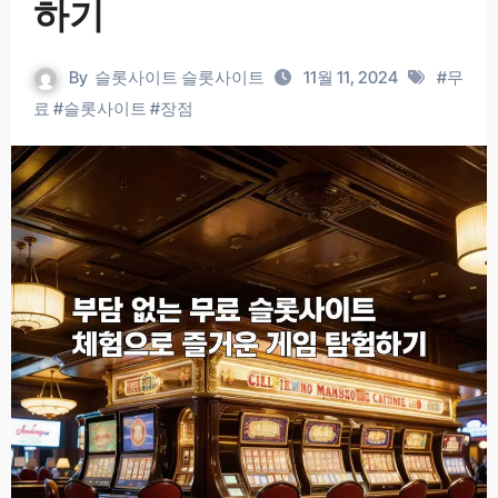
하기
By
슬롯사이트 슬롯사이트
11월 11, 2024
#
무
료
#
슬롯사이트
#
장점