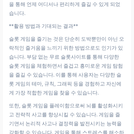
을 통해 언제 어디서나 편리하게 즐길 수 있게 되었
습니다.
**활용 방법과 기대되는 결과**
슬롯 게임을 즐기는 것은 단순히 도박뿐만이 아닌 오
락적인 즐거움을 느끼기 위한 방법으로도 인기가 있
습니다. 부담 없는 무료 슬롯사이트를 통해 다양한
슬롯 게임을 체험하면서 즐겁고 흥미로운 게임 탐험
을 즐길 수 있습니다. 이를 통해 사용자는 다양한 슬
롯 게임의 테마, 규칙, 그래픽 등을 경험하고 자신에
게 가장 적합한 게임을 찾을 수 있습니다.
또한, 슬롯 게임을 플레이함으로써 뇌를 활성화시키
고 전략적 사고를 향상시킬 수 있습니다. 게임을 즐
기면서 논리적 사고나 결정력을 발전시키는 능력을
강화할 수 있습니다. 게임을 통해 스트레스를 해소하