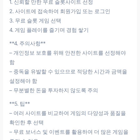
1. 신뢰할 만한 무료 슬롯사이트 선정
2. 사이트에 접속하여 회원가입 또는 로그인
3. 무료 슬롯 게임 선택
4. 게임 플레이를 즐기며 경험 쌓기
**4. 주의사항**
– 개인정보 보호를 위해 안전한 사이트를 선정해야
함
– 중독을 유발할 수 있으므로 적당한 시간과 금액을
설정해야 함
– 무분별한 돈을 투자하지 않도록 주의
**5. 팁**
– 여러 사이트를 비교하여 게임의 다양성과 품질을
확인한 후 선택
– 무료 보너스 및 이벤트를 활용하여 더 많은 게임을