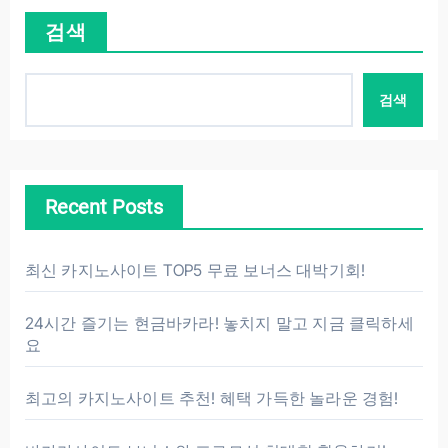
검색
검색
Recent Posts
최신 카지노사이트 TOP5 무료 보너스 대박기회!
24시간 즐기는 현금바카라! 놓치지 말고 지금 클릭하세
요
최고의 카지노사이트 추천! 혜택 가득한 놀라운 경험!