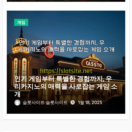
게임
인기 게임부터 특별한 경험까지, 우
리카지노의 매력을 사로잡는 게임 소
개
슬롯사이트 슬롯사이트
1월 18, 2025