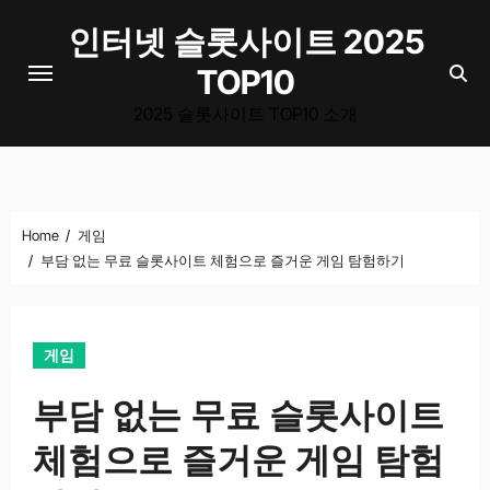
Skip
인터넷 슬롯사이트 2025
to
TOP10
content
2025 슬롯사이트 TOP10 소개
Home
게임
부담 없는 무료 슬롯사이트 체험으로 즐거운 게임 탐험하기
게임
부담 없는 무료 슬롯사이트
체험으로 즐거운 게임 탐험