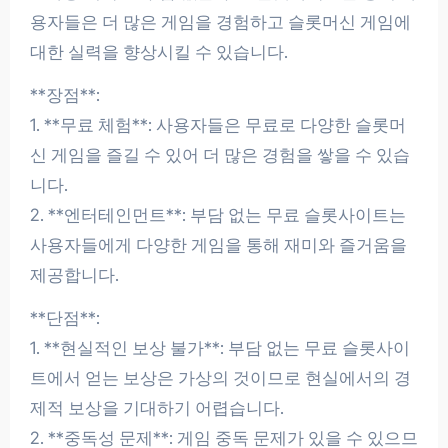
용자들은 더 많은 게임을 경험하고 슬롯머신 게임에
대한 실력을 향상시킬 수 있습니다.
**장점**:
1. **무료 체험**: 사용자들은 무료로 다양한 슬롯머
신 게임을 즐길 수 있어 더 많은 경험을 쌓을 수 있습
니다.
2. **엔터테인먼트**: 부담 없는 무료 슬롯사이트는
사용자들에게 다양한 게임을 통해 재미와 즐거움을
제공합니다.
**단점**:
1. **현실적인 보상 불가**: 부담 없는 무료 슬롯사이
트에서 얻는 보상은 가상의 것이므로 현실에서의 경
제적 보상을 기대하기 어렵습니다.
2. **중독성 문제**: 게임 중독 문제가 있을 수 있으므