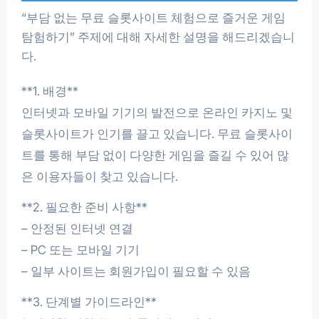
“부담 없는 무료 슬롯사이트 체험으로 즐거운 게임
탐험하기” 주제에 대해 자세한 설명을 해드리겠습니
다.
**1. 배경**
인터넷과 모바일 기기의 발전으로 온라인 카지노 및
슬롯사이트가 인기를 끌고 있습니다. 무료 슬롯사이
트를 통해 부담 없이 다양한 게임을 즐길 수 있어 많
은 이용자들이 찾고 있습니다.
**2. 필요한 준비 사항**
– 안정된 인터넷 연결
– PC 또는 모바일 기기
– 일부 사이트는 회원가입이 필요할 수 있음
**3. 단계별 가이드라인**