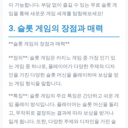
이 가능합니다. 부담 없이 즐길 수 있는 무료 슬롯 게
임을 통해 새로운 게임 세계를 탐험해보세요!
3. 슬롯 게임의 장점과 매력
**슬롯 게임의 장점과 매력**
**정의**: 슬롯 게임은 카지노 게임 중 가장 인기 있
는 게임 중 하나로, 플레이어가 다양한 주제와 디자
인을 가진 다양한 슬롯 머신을 플레이하며 보상을 얻
는 게임 형식을 말합니다.
**특징**: 슬롯 게임의 주요 특징은 간단하고 쉬운 게
임 플레이 방식입니다. 플레이어는 슬롯 머신을 돌리
고, 무작위로 결정되는 결과에 따라 보상을 받거나
잃게 됩니다. 또한, 다양한 주제와 디자인을 가진 슬