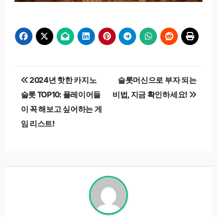
글
2024년 핫한 카지노
슬롯머신으로 부자 되는
내
슬롯 TOP10: 플레이어들
비법, 지금 확인하세요!
이 꼭 해보고 싶어하는 게
비
임 리스트!
게
이
션