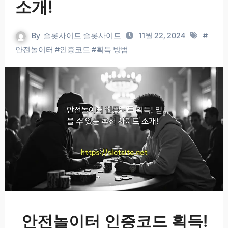
소개!
By
슬롯사이트 슬롯사이트
11월 22, 2024
#
안전놀이터
#
인증코드
#
획득 방법
안전놀이터 인증코드 획득!