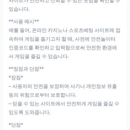
사이트가 안전하고 신뢰할 수 있는 곳임을 확인할 수
있습니다.
**사용 예시**
예를 들어, 온라인 카지노나 스포츠베팅 사이트에 접
속하여 게임을 즐기고자 할 때, 사전에 안전놀이터
인증코드를 확인하고 입력함으로써 안전한 환경에
서 게임을 즐길 수 있습니다.
**장점과 단점**
*장점*
– 사용자의 안전을 보장하여 사기나 개인정보 유출
등의 위험으로부터 보호합니다.
– 믿을 수 있는 사이트에서 안전하게 게임을 즐길 수
있도록 도와줍니다.
*단점*