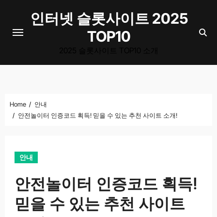
Skip
인터넷 슬롯사이트 2025
to
TOP10
content
2025 슬롯사이트 TOP10 소개
Home
안내
안전놀이터 인증코드 획득! 믿을 수 있는 추천 사이트 소개!
안내
안전놀이터 인증코드 획득!
믿을 수 있는 추천 사이트