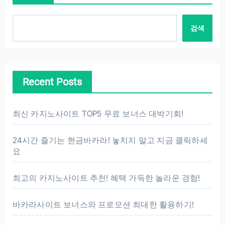
검색
Recent Posts
최신 카지노사이트 TOP5 무료 보너스 대박기회!
24시간 즐기는 현금바카라! 놓치지 말고 지금 클릭하세
요
최고의 카지노사이트 추천! 혜택 가득한 놀라운 경험!
바카라사이트 보너스와 프로모션 최대한 활용하기!