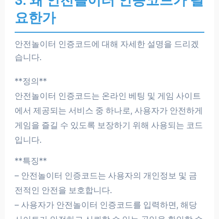
3. 왜 안전놀이터 인증코드가 필
요한가
안전놀이터 인증코드에 대해 자세한 설명을 드리겠
습니다.
**정의**
안전놀이터 인증코드는 온라인 베팅 및 게임 사이트
에서 제공되는 서비스 중 하나로, 사용자가 안전하게
게임을 즐길 수 있도록 보장하기 위해 사용되는 코드
입니다.
**특징**
– 안전놀이터 인증코드는 사용자의 개인정보 및 금
전적인 안전을 보호합니다.
– 사용자가 안전놀이터 인증코드를 입력하면, 해당