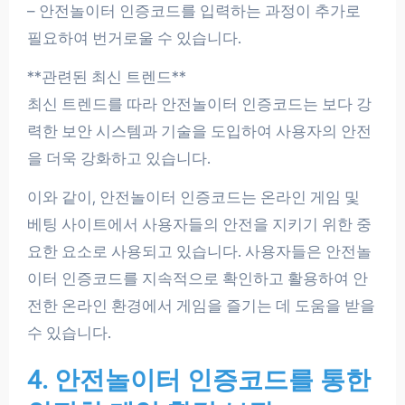
– 안전놀이터 인증코드를 입력하는 과정이 추가로
필요하여 번거로울 수 있습니다.
**관련된 최신 트렌드**
최신 트렌드를 따라 안전놀이터 인증코드는 보다 강
력한 보안 시스템과 기술을 도입하여 사용자의 안전
을 더욱 강화하고 있습니다.
이와 같이, 안전놀이터 인증코드는 온라인 게임 및
베팅 사이트에서 사용자들의 안전을 지키기 위한 중
요한 요소로 사용되고 있습니다. 사용자들은 안전놀
이터 인증코드를 지속적으로 확인하고 활용하여 안
전한 온라인 환경에서 게임을 즐기는 데 도움을 받을
수 있습니다.
4. 안전놀이터 인증코드를 통한