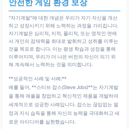
안전한 게임 환경 보장
“자기계발”에 대한 개념은 우리가 자기 자신을 개선
하고 성장시키기 위해 노력하는 과정을 가리킵니다.
자기계발은 심리적, 지적, 물리적, 또는 영적인 면에
서 개인의 잠재력을 최대로 발휘하고 성취를 이루는
것을 목표로 합니다. 이는 평생 학습과 성장을 통해
이루어지며, 우리가 더 나은 버전의 자신이 되기 위
해 계속해서 노력하는 것을 의미합니다.
**성공적인 사례 및 사례:**
예를 들어, **스티브 잡스(Steve Jobs)**는 자기계발
을 통해 애플을 창업하고 혁신적인 제품을 개발하여
세계적으로 성공한 사례입니다. 잡스는 끊임없는 열
정과 지식 습득을 통해 자신의 능력을 극대화하고 새
로운 아이디어를 실현했습니다.