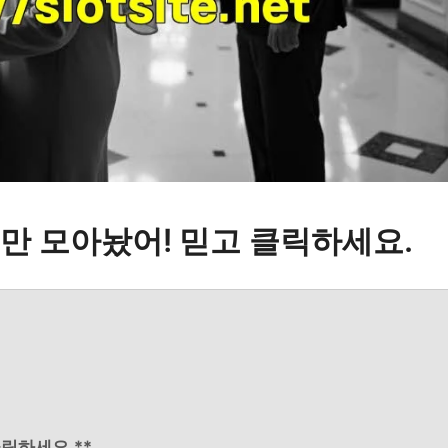
만 모아놨어! 믿고 클릭하세요.
클릭하세요.**