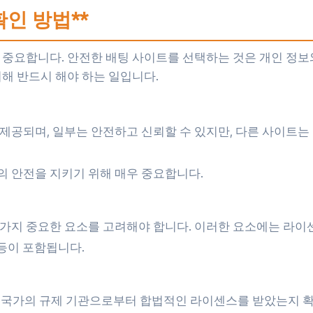
확인 방법**
해 반드시 해야 하는 일입니다.
 제공되며, 일부는 안전하고 신뢰할 수 있지만, 다른 사이트는
의 안전을 지키기 위해 매우 중요합니다.
 가지 중요한 요소를 고려해야 합니다. 이러한 요소에는 라이
 등이 포함됩니다.
 해당 국가의 규제 기관으로부터 합법적인 라이센스를 받았는지 