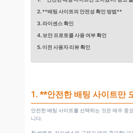
2. **배팅 사이트의 안전성 확인 방법**
3. 라이센스 확인
4. 보안 프로토콜 사용 여부 확인
5. 이전 사용자 리뷰 확인
1. **안전한 배팅 사이트만 
안전한 배팅 사이트를 선택하는 것은 매우 중요합니다. 안전한 배팅 사이트를 찾는 데는 몇 가지 핵심 요소가 있습
니다.
첫 번째로, 라이센스와 규제가 매우 중요합니