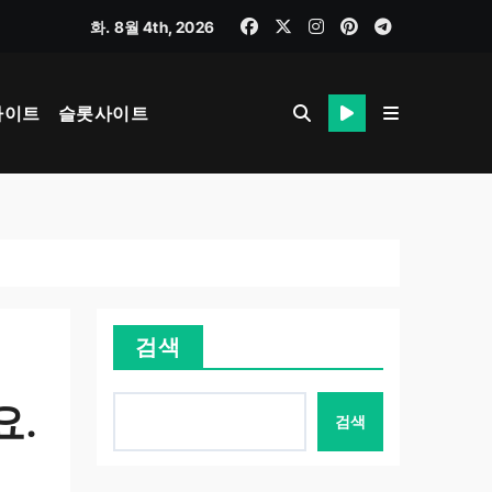
화. 8월 4th, 2026
사이트
슬롯사이트
검색
요.
검색