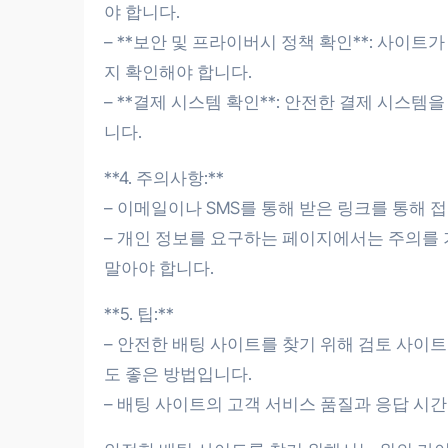
야 합니다.
– **보안 및 프라이버시 정책 확인**: 사이트
지 확인해야 합니다.
– **결제 시스템 확인**: 안전한 결제 시스
니다.
**4. 주의사항:**
– 이메일이나 SMS를 통해 받은 링크를 통해 
– 개인 정보를 요구하는 페이지에서는 주의를
말아야 합니다.
**5. 팁:**
– 안전한 배팅 사이트를 찾기 위해 검토 사이
도 좋은 방법입니다.
– 배팅 사이트의 고객 서비스 품질과 응답 시