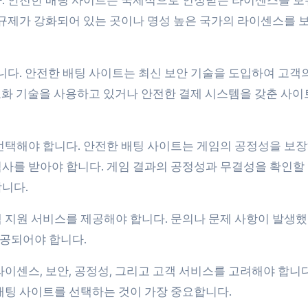
 규제가 강화되어 있는 곳이나 명성 높은 국가의 라이센스를 
니다. 안전한 배팅 사이트는 최신 보안 기술을 도입하여 고객
암호화 기술을 사용하고 있거나 안전한 결제 시스템을 갖춘 사
선택해야 합니다. 안전한 배팅 사이트는 게임의 공정성을 보
사를 받아야 합니다. 게임 결과의 공정성과 무결성을 확인할 
니다.
 지원 서비스를 제공해야 합니다. 문의나 문제 사항이 발생했
공되어야 합니다.
이센스, 보안, 공정성, 그리고 고객 서비스를 고려해야 합니다
배팅 사이트를 선택하는 것이 가장 중요합니다.