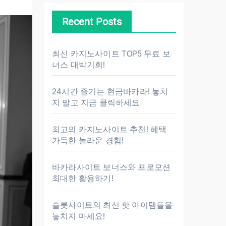
Recent Posts
최신 카지노사이트 TOP5 무료 보
너스 대박기회!
24시간 즐기는 현금바카라! 놓치
지 말고 지금 클릭하세요
최고의 카지노사이트 추천! 혜택
가득한 놀라운 경험!
바카라사이트 보너스와 프로모션
최대한 활용하기!
슬롯사이트의 최신 핫 아이템들을
놓치지 마세요!