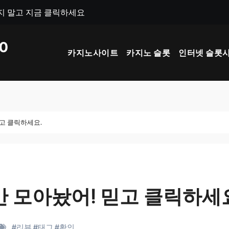
지 말고 지금 클릭하세요
가득한 놀라운 경험!
0
카지노사이트
카지노 슬롯
인터넷 슬롯
최대한 활용하기!
 놓치지 마세요!
정보 한 곳에서 확인하세요!
카지노 신규 이벤트 공개
고 클릭하세요.
!
 순위와 신선한 리뷰!
 활용하는 비결!
 모아놨어! 믿고 클릭하세
보너스 대박기회!
#
리뷰
#
태그
#
확인