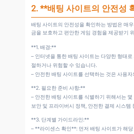
2. **배팅 사이트의 안전성 
배팅 사이트의 안전성을 확인하는 방법은 매우 중요합니다. 안전한 배팅 사이트를 선택하는 것은 개인 정보와 자
금을 보호하고 편안한 게임 경험을 제공받기 위
**1. 배경:**
– 인터넷을 통한 배팅 사이트는 다양한 형태로
절하거나 위험할 수 있습니다.
– 안전한 배팅 사이트를 선택하는 것은 사용자
**2. 필요한 준비 사항:**
– 안전한 배팅 사이트를 식별하기 위해서는 몇
보안 및 프라이버시 정책, 안전한 결제 시스템
**3. 단계별 가이드라인:**
– **라이센스 확인**: 먼저 배팅 사이트가