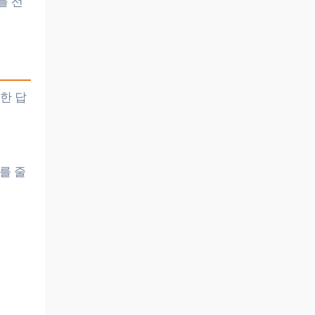
를 선
를 줄