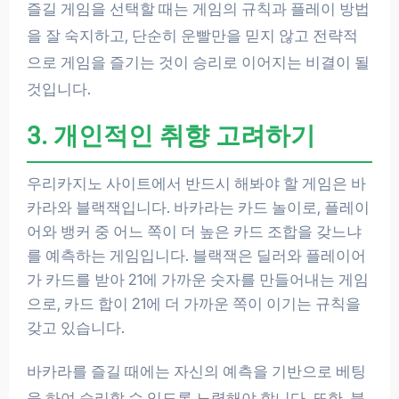
즐길 게임을 선택할 때는 게임의 규칙과 플레이 방법
을 잘 숙지하고, 단순히 운빨만을 믿지 않고 전략적
으로 게임을 즐기는 것이 승리로 이어지는 비결이 될
것입니다.
3. 개인적인 취향 고려하기
우리카지노 사이트에서 반드시 해봐야 할 게임은 바
카라와 블랙잭입니다. 바카라는 카드 놀이로, 플레이
어와 뱅커 중 어느 쪽이 더 높은 카드 조합을 갖느냐
를 예측하는 게임입니다. 블랙잭은 딜러와 플레이어
가 카드를 받아 21에 가까운 숫자를 만들어내는 게임
으로, 카드 합이 21에 더 가까운 쪽이 이기는 규칙을
갖고 있습니다.
바카라를 즐길 때에는 자신의 예측을 기반으로 베팅
을 하여 승리할 수 있도록 노력해야 합니다. 또한, 블