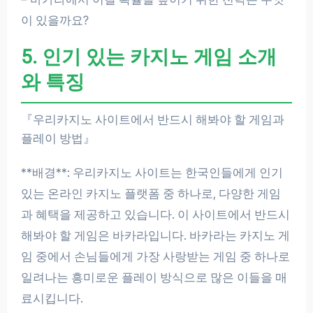
이 있을까요?
5. 인기 있는 카지노 게임 소개
와 특징
『우리카지노 사이트에서 반드시 해봐야 할 게임과
플레이 방법』
**배경**: 우리카지노 사이트는 한국인들에게 인기
있는 온라인 카지노 플랫폼 중 하나로, 다양한 게임
과 혜택을 제공하고 있습니다. 이 사이트에서 반드시
해봐야 할 게임은 바카라입니다. 바카라는 카지노 게
임 중에서 손님들에게 가장 사랑받는 게임 중 하나로
일려나는 흥미로운 플레이 방식으로 많은 이들을 매
료시킵니다.