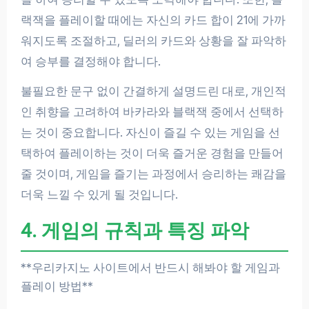
랙잭을 플레이할 때에는 자신의 카드 합이 21에 가까
워지도록 조절하고, 딜러의 카드와 상황을 잘 파악하
여 승부를 결정해야 합니다.
불필요한 문구 없이 간결하게 설명드린 대로, 개인적
인 취향을 고려하여 바카라와 블랙잭 중에서 선택하
는 것이 중요합니다. 자신이 즐길 수 있는 게임을 선
택하여 플레이하는 것이 더욱 즐거운 경험을 만들어
줄 것이며, 게임을 즐기는 과정에서 승리하는 쾌감을
더욱 느낄 수 있게 될 것입니다.
4. 게임의 규칙과 특징 파악
**우리카지노 사이트에서 반드시 해봐야 할 게임과
플레이 방법**