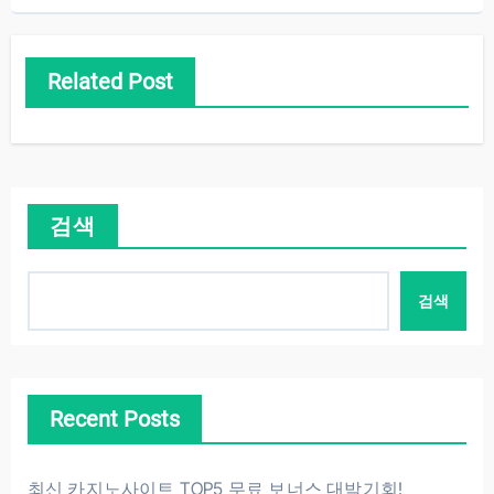
Related Post
검색
검색
Recent Posts
최신 카지노사이트 TOP5 무료 보너스 대박기회!