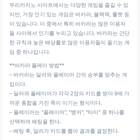
우리카지노 사이트에서는 다양한 게임을 즐길 수 있
지만, 가장 인기 있는 게임은 바카라, 블랙잭, 룰렛 등
이 있습니다. 이 중에서 특히 바카라는 많은 이용자
들 사이에서 인기를 누리고 있습니다. 바카라는 간단
한 규칙과 높은 배당률로 많은 이용자들이 즐기는 게
임 중 하나입니다.
**바카라 플레이 방법**
– 바카라는 딜러와 플레이어 간의 승부를 맞추는 게
임이다.
– 딜러와 플레이어가 각각 2장의 카드를 받아 9에 가
까운 총합을 가진 쪽이 이기는 형식이다.
– 플레이어는 “플레이어”, “뱅커”, “타이” 중 하나를
선택하여 배팅을 한다.
– 배팅 후, 딜러가 카드를 뽑아 결과를 결정한다.