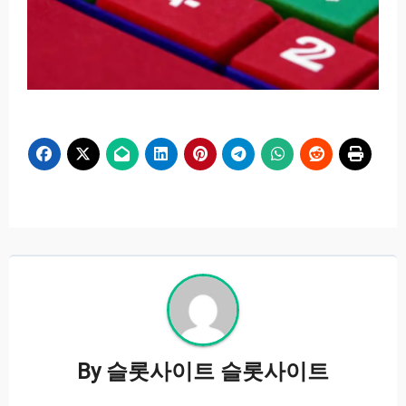
By
슬롯사이트 슬롯사이트