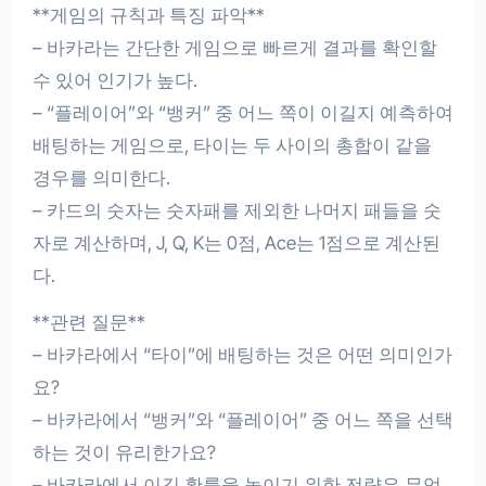
**게임의 규칙과 특징 파악**
– 바카라는 간단한 게임으로 빠르게 결과를 확인할
수 있어 인기가 높다.
– “플레이어”와 “뱅커” 중 어느 쪽이 이길지 예측하여
배팅하는 게임으로, 타이는 두 사이의 총합이 같을
경우를 의미한다.
– 카드의 숫자는 숫자패를 제외한 나머지 패들을 숫
자로 계산하며, J, Q, K는 0점, Ace는 1점으로 계산된
다.
**관련 질문**
– 바카라에서 “타이”에 배팅하는 것은 어떤 의미인가
요?
– 바카라에서 “뱅커”와 “플레이어” 중 어느 쪽을 선택
하는 것이 유리한가요?
– 바카라에서 이길 확률을 높이기 위한 전략은 무엇