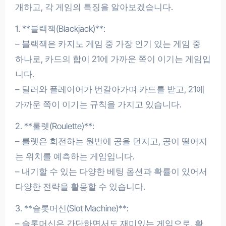
개하고, 각 게임의 특징을 알아보겠습니다.
1. **블랙잭(Blackjack)**:
– 블랙잭은 카지노 게임 중 가장 인기 있는 게임 중
하나로, 카드의 합이 21에 가까운 쪽이 이기는 게임입
니다.
– 딜러와 플레이어가 번갈아가며 카드를 받고, 21에
가까운 쪽이 이기는 규칙을 가지고 있습니다.
2. **룰렛(Roulette)**:
– 룰렛은 회전하는 원반에 공을 던지고, 공이 떨어지
는 위치를 예측하는 게임입니다.
– 내기할 수 있는 다양한 베팅 옵션과 확률이 있어서
다양한 전략을 활용할 수 있습니다.
3. **슬롯머신(Slot Machine)**:
– 슬롯머신은 간단하면서도 재미있는 게임으로, 확