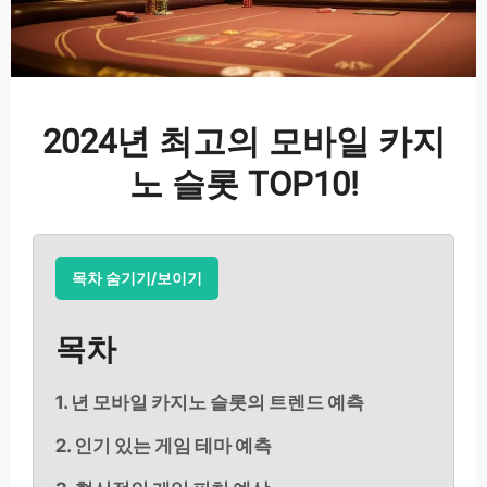
2024년 최고의 모바일 카지
노 슬롯 TOP10!
목차 숨기기/보이기
목차
1. 년 모바일 카지노 슬롯의 트렌드 예측
2. 인기 있는 게임 테마 예측