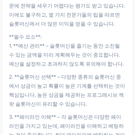
문에 전략을 세우기 어렵다는 평가도 받고 있습니다.
이에도 불구하고, 몇 가지 전문가들의 팁을 따르면
슬롯머신에서 더 많은 이익을 얻을 수 있습니다.
**필수 요소**:
1. **예산 관리** – 슬롯머신을 즐기는 동안 소진될
수 있는 금액을 미리 계획해두는 것이 중요합니다.
예산을 설정하고 초과하지 않도록 유의해야 합니다.
2. **슬롯머신 선택** – 다양한 종류의 슬롯머신 중
에서 상금이 높고 확률이 높은 기계를 선택하는 것이
핵심입니다. 높은 상금을 제공하는 프로그레시브 잭
팟 슬롯머신이 유리할 수 있습니다.
3. **페이라인 이해** – 각 슬롯머신은 다양한 페이
라인을 가지고 있는데, 페이라인을 이해하고 베팅하