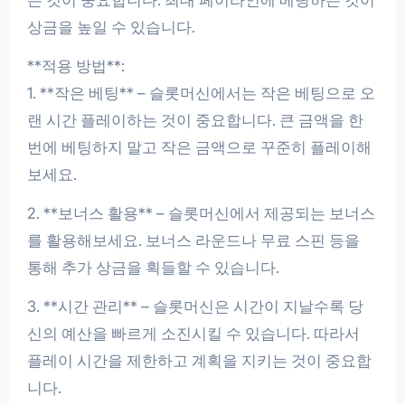
는 것이 중요합니다. 최대 페이라인에 베팅하는 것이
상금을 높일 수 있습니다.
**적용 방법**:
1. **작은 베팅** – 슬롯머신에서는 작은 베팅으로 오
랜 시간 플레이하는 것이 중요합니다. 큰 금액을 한
번에 베팅하지 말고 작은 금액으로 꾸준히 플레이해
보세요.
2. **보너스 활용** – 슬롯머신에서 제공되는 보너스
를 활용해보세요. 보너스 라운드나 무료 스핀 등을
통해 추가 상금을 획들할 수 있습니다.
3. **시간 관리** – 슬롯머신은 시간이 지날수록 당
신의 예산을 빠르게 소진시킬 수 있습니다. 따라서
플레이 시간을 제한하고 계획을 지키는 것이 중요합
니다.