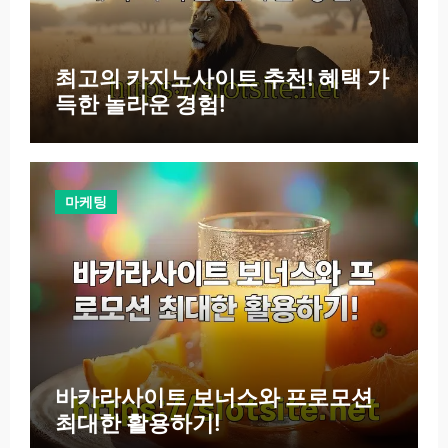
최고의 카지노사이트 추천! 혜택 가
득한 놀라운 경험!
마케팅
바카라사이트 보너스와 프로모션
최대한 활용하기!