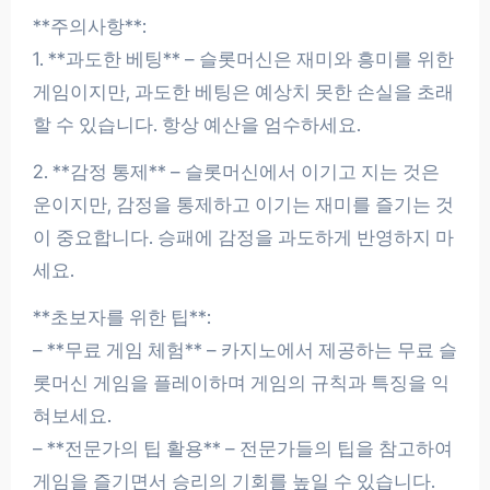
**주의사항**:
1. **과도한 베팅** – 슬롯머신은 재미와 흥미를 위한
게임이지만, 과도한 베팅은 예상치 못한 손실을 초래
할 수 있습니다. 항상 예산을 엄수하세요.
2. **감정 통제** – 슬롯머신에서 이기고 지는 것은
운이지만, 감정을 통제하고 이기는 재미를 즐기는 것
이 중요합니다. 승패에 감정을 과도하게 반영하지 마
세요.
**초보자를 위한 팁**:
– **무료 게임 체험** – 카지노에서 제공하는 무료 슬
롯머신 게임을 플레이하며 게임의 규칙과 특징을 익
혀보세요.
– **전문가의 팁 활용** – 전문가들의 팁을 참고하여
게임을 즐기면서 승리의 기회를 높일 수 있습니다.