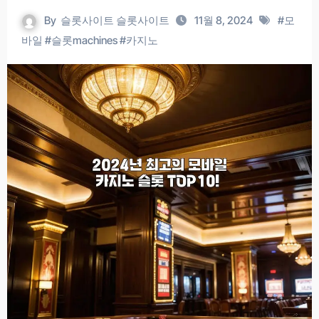
By
슬롯사이트 슬롯사이트
11월 8, 2024
#
모
바일
#
슬롯machines
#
카지노