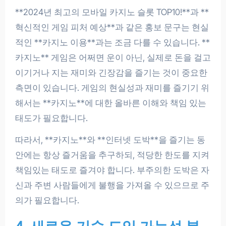
**2024년 최고의 모바일 카지노 슬롯 TOP10!**과 **
혁신적인 게임 피처 예상**과 같은 홍보 문구는 현실
적인 **카지노 이용**과는 조금 다를 수 있습니다. **
카지노** 게임은 어쩌면 운이 아닌, 실제로 돈을 걸고
이기거나 지는 재미와 긴장감을 즐기는 것이 중요한
측면이 있습니다. 게임의 현실성과 재미를 즐기기 위
해서는 **카지노**에 대한 올바른 이해와 책임 있는
태도가 필요합니다.
따라서, **카지노**와 **인터넷 도박**을 즐기는 동
안에는 항상 즐거움을 추구하되, 적당한 한도를 지켜
책임있는 태도로 즐겨야 합니다. 부주의한 도박은 자
신과 주변 사람들에게 불행을 가져올 수 있으므로 주
의가 필요합니다.