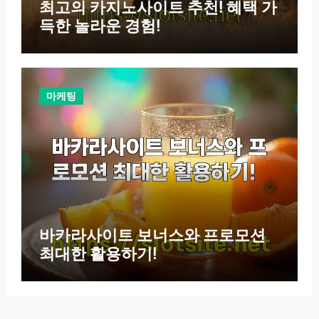
최고의 카지노사이트 추천! 혜택 가
득한 놀라운 경험!
마케팅
바카라사이트 보너스와 프로모션
최대한 활용하기!