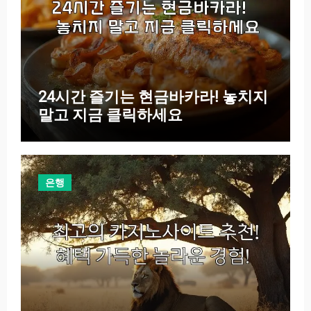
24시간 즐기는 현금바카라! 놓치지
말고 지금 클릭하세요
은행