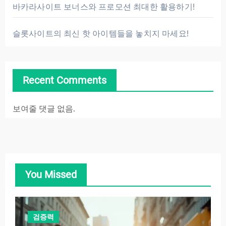
바카라사이트 보너스와 프로모션 최대한 활용하기!
슬롯사이트의 최신 핫 아이템들을 놓치지 마세요!
Recent Comments
보여줄 댓글 없음.
You Missed
검증력