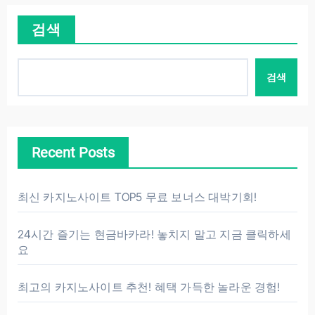
검색
검색
Recent Posts
최신 카지노사이트 TOP5 무료 보너스 대박기회!
24시간 즐기는 현금바카라! 놓치지 말고 지금 클릭하세
요
최고의 카지노사이트 추천! 혜택 가득한 놀라운 경험!