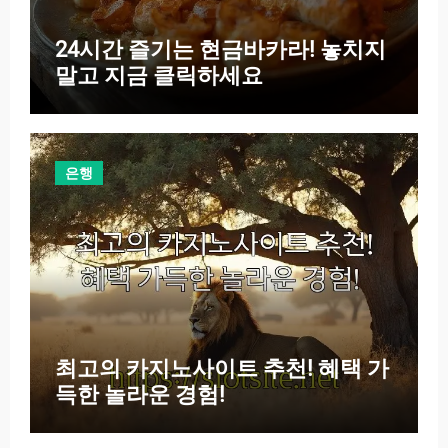
24시간 즐기는 현금바카라! 놓치지
말고 지금 클릭하세요
은행
최고의 카지노사이트 추천! 혜택 가
득한 놀라운 경험!