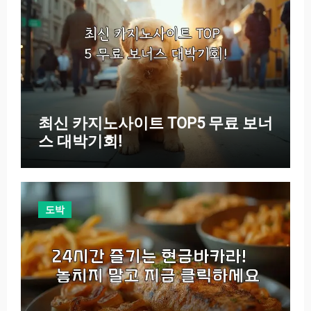
최신 카지노사이트 TOP5 무료 보너
스 대박기회!
도박