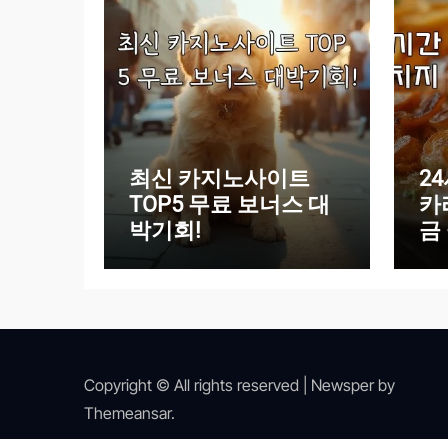
최신 카지노사이트
2
TOP5 무료 보너스 대
카
박기회!
금
Copyright © All rights reserved
|
Newsper
by
Themeansar
.