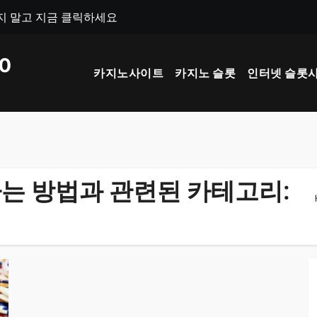
지 말고 지금 클릭하세요
가득한 놀라운 경험!
0
카지노사이트
카지노 슬롯
인터넷 슬롯
최대한 활용하기!
 놓치지 마세요!
정보 한 곳에서 확인하세요!
카지노 신규 이벤트 공개
는 방법과 관련된 카테고리:
!
 순위와 신선한 리뷰!
 활용하는 비결!
보너스 대박기회!