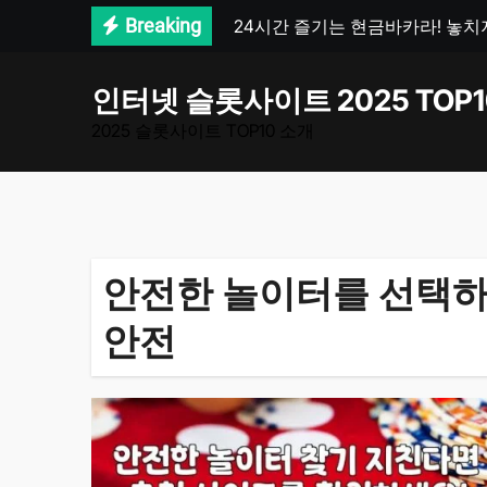
Skip
Breaking
24시간 즐기는 현금바카라! 놓치
to
최고의 카지노사이트 추천! 혜택 
content
인터넷 슬롯사이트 2025 TOP1
바카라사이트 보너스와 프로모션 
2025 슬롯사이트 TOP10 소개
슬롯사이트의 최신 핫 아이템들을
엄선된 인터넷바카라 전략, 최신 
최고의 운을 찾아라! 인기 온라인
안전한 놀이터를 선택하
모바일 바카라사이트 추천 TOP 5
안전
2025년 최고 인기 바카라사이트
카지노사이트 가입 보너스 최대한
최신 카지노사이트 TOP5 무료 