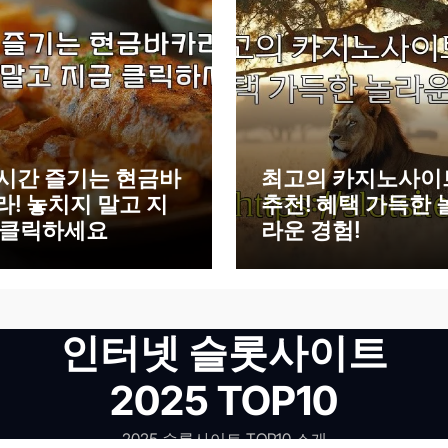
4시간 즐기는 현금바
최고의 카지노사이
라! 놓치지 말고 지
추천! 혜택 가득한 
 클릭하세요
라운 경험!
인터넷 슬롯사이트
2025 TOP10
2025 슬롯사이트 TOP10 소개