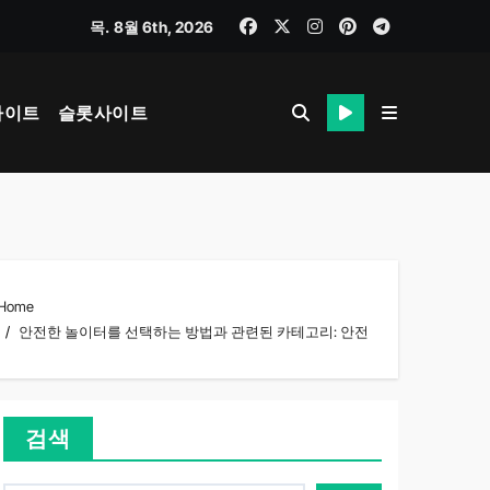
목. 8월 6th, 2026
사이트
슬롯사이트
Home
안전한 놀이터를 선택하는 방법과 관련된 카테고리: 안전
검색