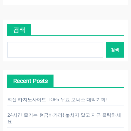
검색
검색
Recent Posts
최신 카지노사이트 TOP5 무료 보너스 대박기회!
24시간 즐기는 현금바카라! 놓치지 말고 지금 클릭하세
요