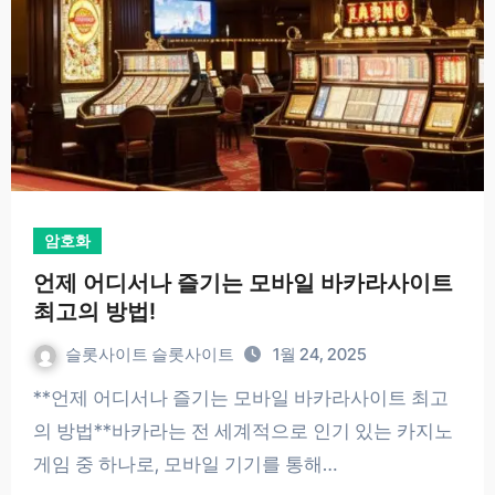
암호화
언제 어디서나 즐기는 모바일 바카라사이트
최고의 방법!
슬롯사이트 슬롯사이트
1월 24, 2025
**언제 어디서나 즐기는 모바일 바카라사이트 최고
의 방법**바카라는 전 세계적으로 인기 있는 카지노
게임 중 하나로, 모바일 기기를 통해…