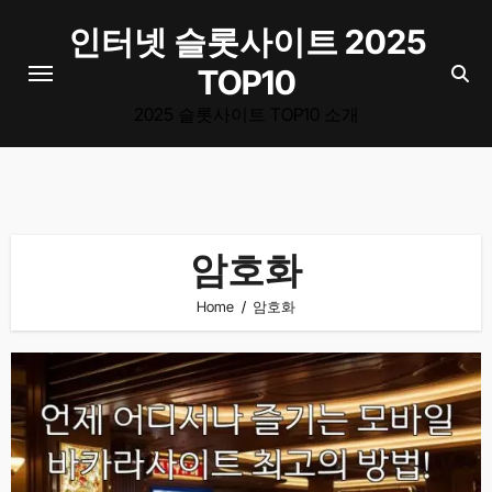
Skip
인터넷 슬롯사이트 2025
to
TOP10
content
2025 슬롯사이트 TOP10 소개
암호화
Home
암호화