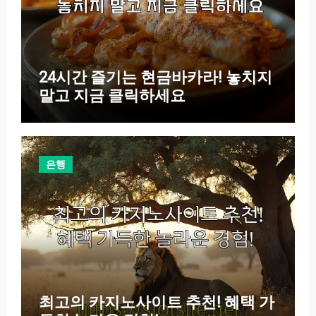
24시간 즐기는 현금바카라! 놓치지
말고 지금 클릭하세요
은행
최고의 카지노사이트 추천! 혜택 가