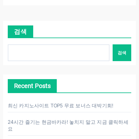
검색
검색
Recent Posts
최신 카지노사이트 TOP5 무료 보너스 대박기회!
24시간 즐기는 현금바카라! 놓치지 말고 지금 클릭하세
요