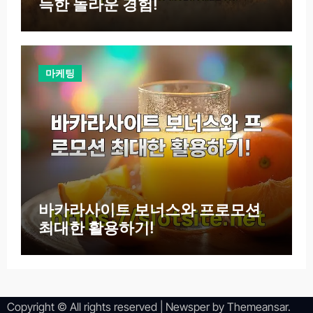
득한 놀라운 경험!
마케팅
바카라사이트 보너스와 프로모션
최대한 활용하기!
Copyright © All rights reserved
|
Newsper
by
Themeansar
.