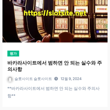
평가
바카라사이트에서 범하면 안 되는 실수와 주
의사항
슬롯사이트 슬롯사이트
12월 9, 2024
**바카라사이트에서 범하면 안 되는 실수와 주의사
항**