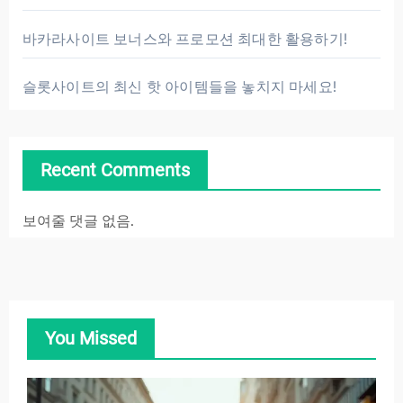
바카라사이트 보너스와 프로모션 최대한 활용하기!
슬롯사이트의 최신 핫 아이템들을 놓치지 마세요!
Recent Comments
보여줄 댓글 없음.
You Missed