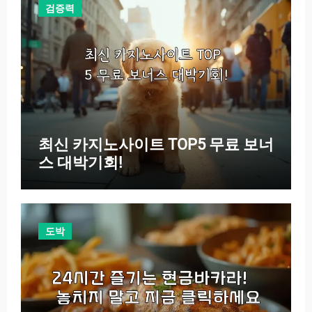
검증력
최신 카지노사이트 TOP5 무료 보너
스 대박기회!
도박