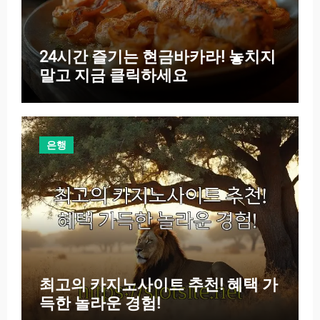
24시간 즐기는 현금바카라! 놓치지
말고 지금 클릭하세요
은행
최고의 카지노사이트 추천! 혜택 가
득한 놀라운 경험!