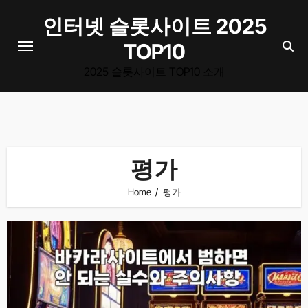
Skip
인터넷 슬롯사이트 2025
to
TOP10
content
2025 슬롯사이트 TOP10 소개
평가
Home
평가