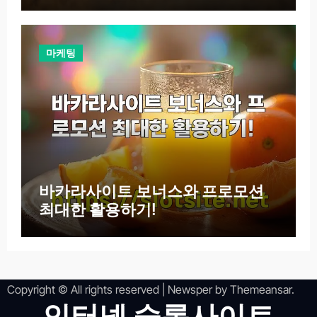
마케팅
바카라사이트 보너스와 프로모션
최대한 활용하기!
Copyright © All rights reserved
|
Newsper
by
Themeansar
.
인터넷 슬롯사이트