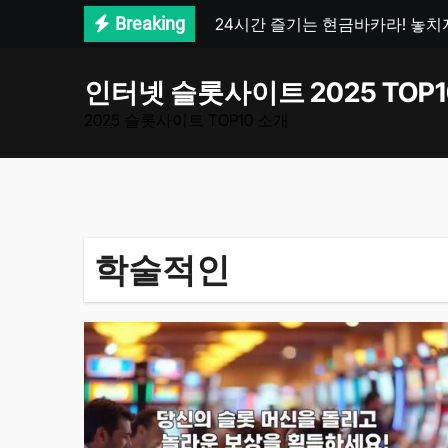
Skip
Breaking
24시간 즐기는 현금바카라! 놓치
to
최고의 카지노사이트 추천! 혜택 
content
인터넷 슬롯사이트 2025 TOP1
바카라사이트 보너스와 프로모션 
2025 슬롯사이트 TOP10 소개
슬롯사이트의 최신 핫 아이템들을
엄선된 인터넷바카라 전략, 최신 
최고의 운을 찾아라! 인기 온라인
학술적인
모바일 바카라사이트 추천 TOP 5
2025년 최고 인기 바카라사이트
카지노사이트 가입 보너스 최대한
최신 카지노사이트 TOP5 무료 