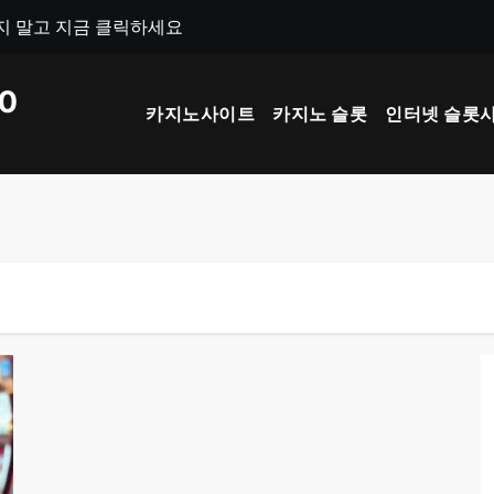
지 말고 지금 클릭하세요
가득한 놀라운 경험!
0
카지노사이트
카지노 슬롯
인터넷 슬롯
최대한 활용하기!
 놓치지 마세요!
정보 한 곳에서 확인하세요!
카지노 신규 이벤트 공개
!
 순위와 신선한 리뷰!
 활용하는 비결!
보너스 대박기회!