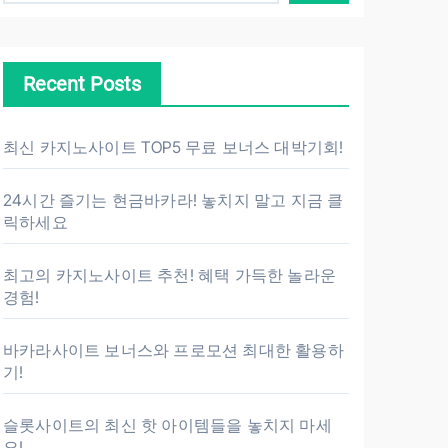
Recent Posts
최신 카지노사이트 TOP5 무료 보너스 대박기회!
24시간 즐기는 현금바카라! 놓치지 말고 지금 클
릭하세요
최고의 카지노사이트 추천! 혜택 가득한 놀라운
경험!
바카라사이트 보너스와 프로모션 최대한 활용하
기!
슬롯사이트의 최신 핫 아이템들을 놓치지 마세
요!