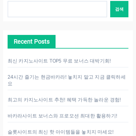
검색
Recent Posts
최신 카지노사이트 TOP5 무료 보너스 대박기회!
24시간 즐기는 현금바카라! 놓치지 말고 지금 클릭하세
요
최고의 카지노사이트 추천! 혜택 가득한 놀라운 경험!
바카라사이트 보너스와 프로모션 최대한 활용하기!
슬롯사이트의 최신 핫 아이템들을 놓치지 마세요!