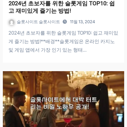
2024년 초보자를 위한 슬롯게임 TOP10: 쉽
고 재미있게 즐기는 방법!
슬롯사이트 슬롯사이트
11월 13, 2024
2024년 초보자를 위한 슬롯게임 TOP10: 쉽고 재미있
게 즐기는 방법!**배경**슬롯게임은 온라인 카지노
및 게임 앱에서 가장 인기 있는 형태…