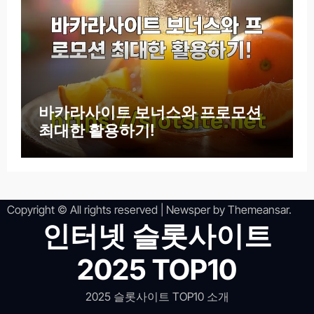
바카라사이트 보너스와 프로모션
최대한 활용하기!
Copyright © All rights reserved
|
Newsper
by
Themeansar
.
인터넷 슬롯사이트
2025 TOP10
2025 슬롯사이트 TOP10 소개