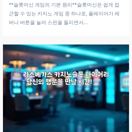
**슬롯머신 게임의 기본 원리**슬롯머신은 쉽게 접
근할 수 있는 카지노 게임 중 하나로, 플레이어가 레
버나 버튼을 눌러 스핀을 돌리면서…