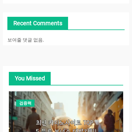
Recent Comments
보여줄 댓글 없음.
You Missed
검증력