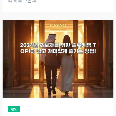
의 혜택 쿠폰과…
게임