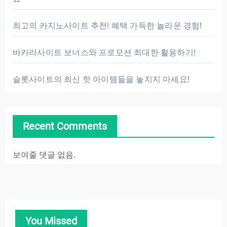
최고의 카지노사이트 추천! 혜택 가득한 놀라운 경험!
바카라사이트 보너스와 프로모션 최대한 활용하기!
슬롯사이트의 최신 핫 아이템들을 놓치지 마세요!
Recent Comments
보여줄 댓글 없음.
You Missed