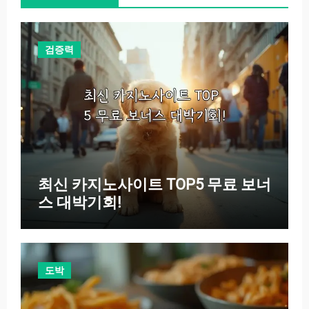
검증력
최신 카지노사이트 TOP5 무료 보너
스 대박기회!
도박