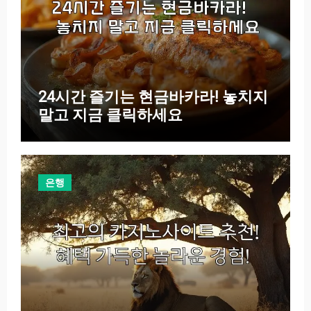
24시간 즐기는 현금바카라! 놓치지
말고 지금 클릭하세요
은행