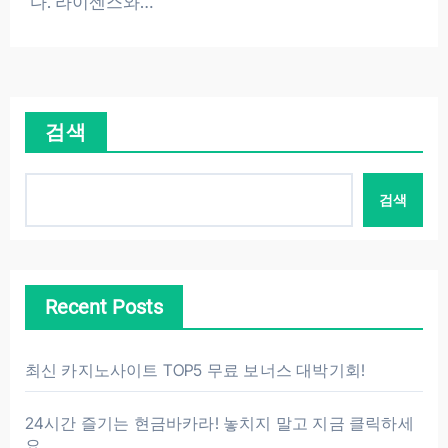
다. 라이센스와…
검색
검색
Recent Posts
최신 카지노사이트 TOP5 무료 보너스 대박기회!
24시간 즐기는 현금바카라! 놓치지 말고 지금 클릭하세
요