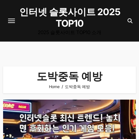
Skip
인터넷 슬롯사이트 2025
to
TOP10
content
2025 슬롯사이트 TOP10 소개
도박중독 예방
Home
도박중독 예방