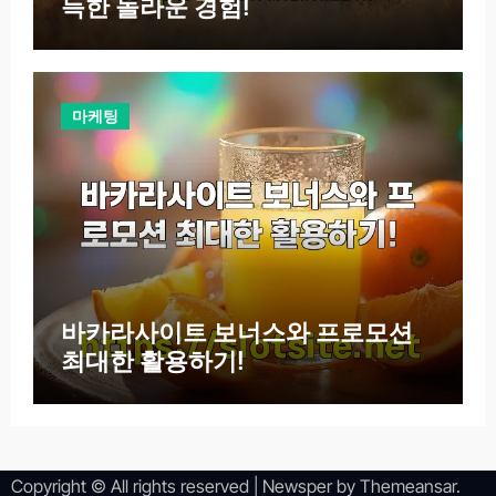
득한 놀라운 경험!
마케팅
바카라사이트 보너스와 프로모션
최대한 활용하기!
Copyright © All rights reserved
|
Newsper
by
Themeansar
.