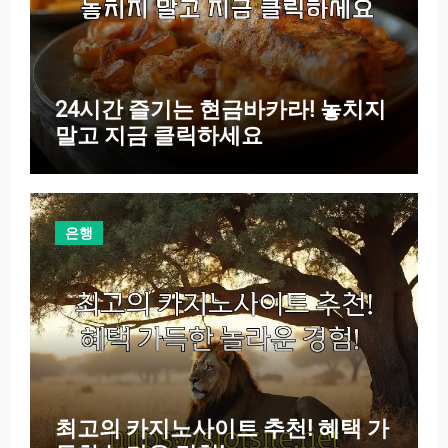
24시간 즐기는 현금바카라! 놓치지
말고 지금 클릭하세요
은행
최고의 카지노사이트 추천! 혜택 가