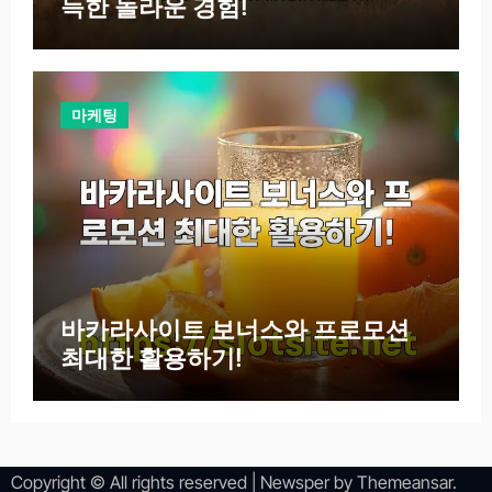
득한 놀라운 경험!
마케팅
바카라사이트 보너스와 프로모션
최대한 활용하기!
Copyright © All rights reserved
|
Newsper
by
Themeansar
.