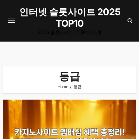
Skip
인터넷 슬롯사이트 2025
to
TOP10
content
2025 슬롯사이트 TOP10 소개
등급
Home
등급