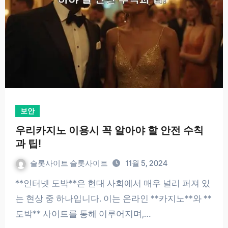
보안
우리카지노 이용시 꼭 알아야 할 안전 수칙
과 팁!
슬롯사이트 슬롯사이트
11월 5, 2024
**인터넷 도박**은 현대 사회에서 매우 널리 퍼져 있
는 현상 중 하나입니다. 이는 온라인 **카지노**와 **
도박** 사이트를 통해 이루어지며,…