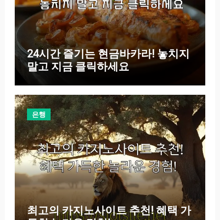
24시간 즐기는 현금바카라! 놓치지
말고 지금 클릭하세요
은행
최고의 카지노사이트 추천! 혜택 가