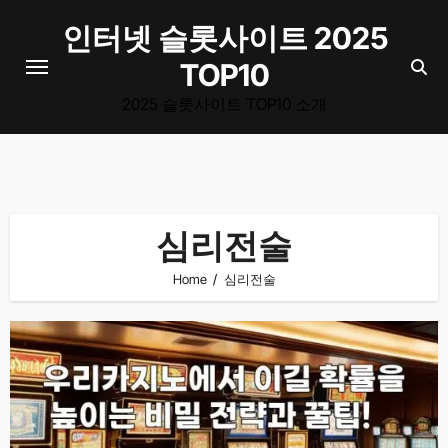
Skip
인터넷 슬롯사이트 2025
to
TOP10
content
2025 슬롯사이트 TOP10 소개
심리전술
Home
심리전술