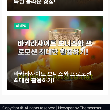
득한 놀라운 경험!
마케팅
바카라사이트 보너스와 프로모션
최대한 활용하기!
Copyright © All rights reserved
|
Newsper
by
Themeansar
.