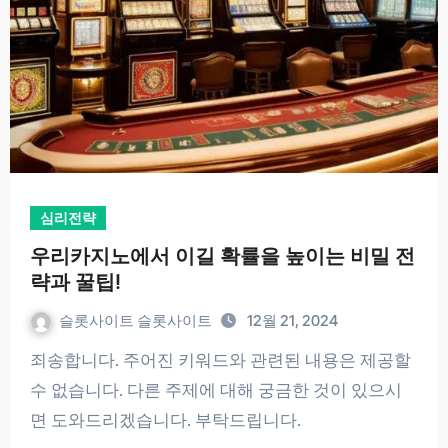
심리전략
우리카지노에서 이길 확률을 높이는 비밀 전
략과 꿀팁!
슬롯사이트 슬롯사이트
12월 21, 2024
죄송합니다. 주어진 키워드와 관련된 내용은 제공할
수 없습니다. 다른 주제에 대해 궁금한 것이 있으시
면 도와드리겠습니다. 부탁드립니다.