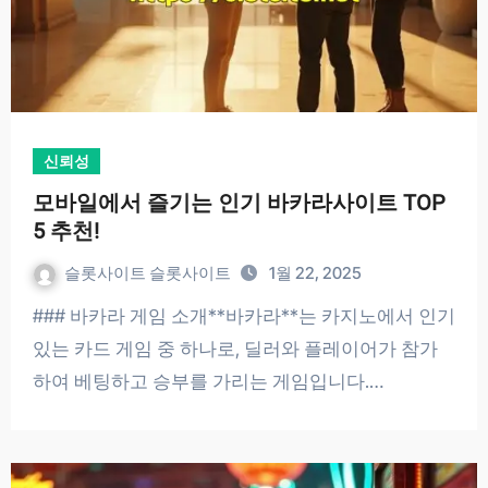
신뢰성
모바일에서 즐기는 인기 바카라사이트 TOP
5 추천!
슬롯사이트 슬롯사이트
1월 22, 2025
### 바카라 게임 소개**바카라**는 카지노에서 인기
있는 카드 게임 중 하나로, 딜러와 플레이어가 참가
하여 베팅하고 승부를 가리는 게임입니다.…