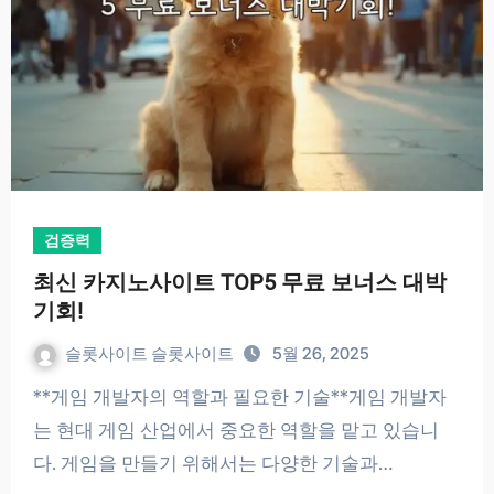
검증력
최신 카지노사이트 TOP5 무료 보너스 대박
기회!
슬롯사이트 슬롯사이트
5월 26, 2025
**게임 개발자의 역할과 필요한 기술**게임 개발자
는 현대 게임 산업에서 중요한 역할을 맡고 있습니
다. 게임을 만들기 위해서는 다양한 기술과…