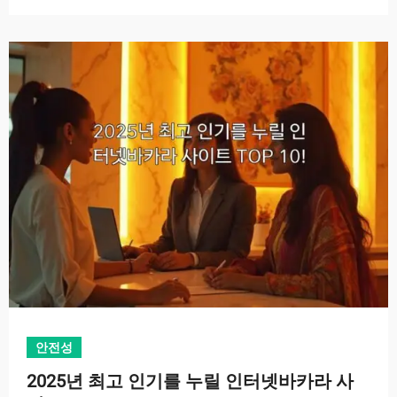
안전성
2025년 최고 인기를 누릴 인터넷바카라 사