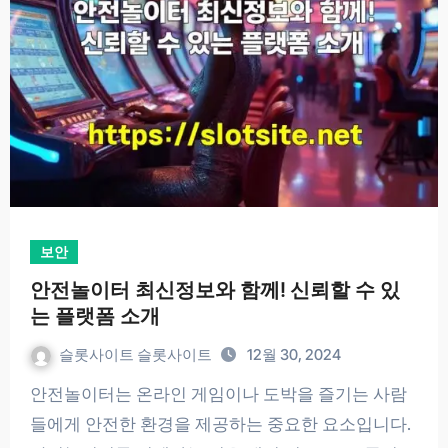
보안
안전놀이터 최신정보와 함께! 신뢰할 수 있
는 플랫폼 소개
슬롯사이트 슬롯사이트
12월 30, 2024
안전놀이터는 온라인 게임이나 도박을 즐기는 사람
들에게 안전한 환경을 제공하는 중요한 요소입니다.