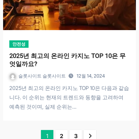
안전성
2025년 최고의 온라인 카지노 TOP 10은 무
엇일까요?
슬롯사이트 슬롯사이트
12월 14, 2024
2025년 최고의 온라인 카지노 TOP 10은 다음과 같습
니다. 이 순위는 현재의 트렌드와 동향을 고려하여
예측된 것이며, 실제 순위는…
글
1
2
3