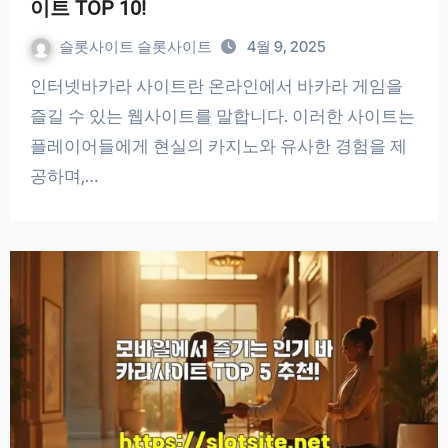
이트 TOP 10!
슬롯사이트 슬롯사이트
4월 9, 2025
인터넷바카라 사이트란 온라인에서 바카라 게임을
즐길 수 있는 웹사이트를 말합니다. 이러한 사이트는
플레이어들에게 현실의 카지노와 유사한 경험을 제
공하며,…