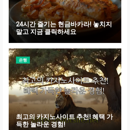
24시간 즐기는 현금바카라! 놓치지
말고 지금 클릭하세요
은행
최고의 카지노사이트 추천! 혜택 가
득한 놀라운 경험!