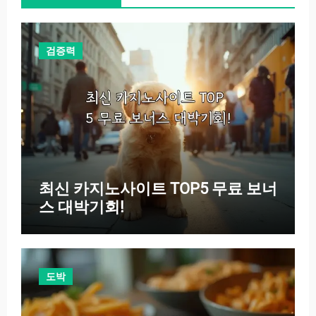
검증력
최신 카지노사이트 TOP5 무료 보너
스 대박기회!
도박