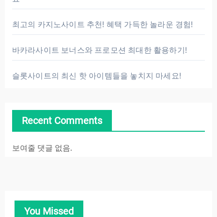
최고의 카지노사이트 추천! 혜택 가득한 놀라운 경험!
바카라사이트 보너스와 프로모션 최대한 활용하기!
슬롯사이트의 최신 핫 아이템들을 놓치지 마세요!
Recent Comments
보여줄 댓글 없음.
You Missed