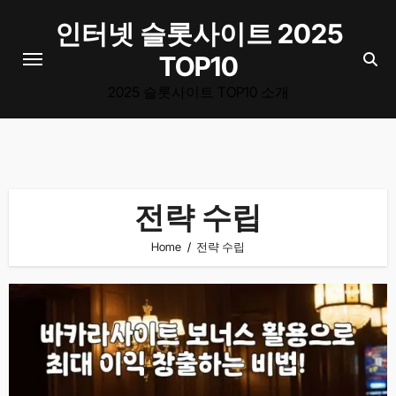
Skip
인터넷 슬롯사이트 2025
to
TOP10
content
2025 슬롯사이트 TOP10 소개
전략 수립
Home
전략 수립