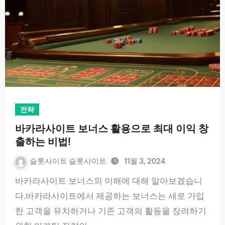
전략
바카라사이트 보너스 활용으로 최대 이익 창
출하는 비법!
슬롯사이트 슬롯사이트
11월 3, 2024
바카라사이트 보너스의 이해에 대해 알아보겠습니
다.바카라사이트에서 제공하는 보너스는 새로 가입
한 고객을 유치하거나 기존 고객의 활동을 장려하기