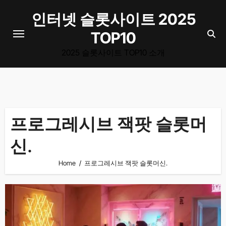
Skip
인터넷 슬롯사이트 2025
to
TOP10
content
2025 슬롯사이트 TOP10 소개
프로그레시브 잭팟 슬롯머
신.
Home
프로그레시브 잭팟 슬롯머신.