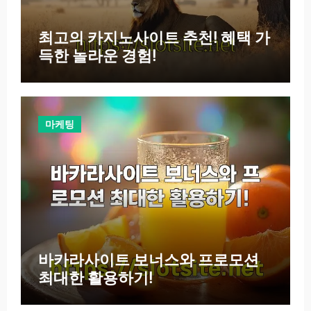
최고의 카지노사이트 추천! 혜택 가
득한 놀라운 경험!
마케팅
바카라사이트 보너스와 프로모션
최대한 활용하기!