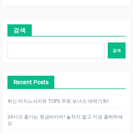
검색
검색
Recent Posts
최신 카지노사이트 TOP5 무료 보너스 대박기회!
24시간 즐기는 현금바카라! 놓치지 말고 지금 클릭하세
요