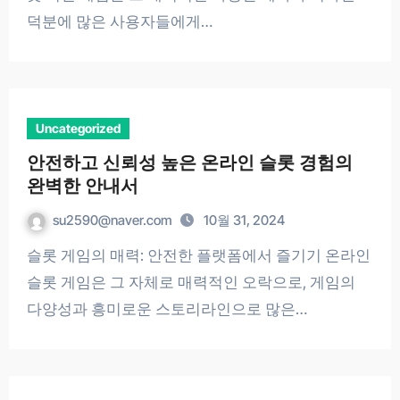
덕분에 많은 사용자들에게…
Uncategorized
안전하고 신뢰성 높은 온라인 슬롯 경험의
완벽한 안내서
su2590@naver.com
10월 31, 2024
슬롯 게임의 매력: 안전한 플랫폼에서 즐기기 온라인
슬롯 게임은 그 자체로 매력적인 오락으로, 게임의
다양성과 흥미로운 스토리라인으로 많은…